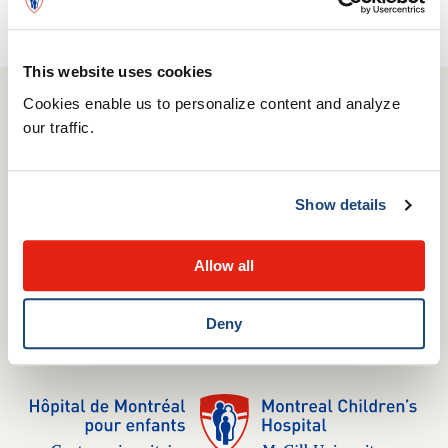
Report it here!
This website uses cookies
Cookies enable us to personalize content and analyze
our traffic.
514 412-4400
1001 Boulevard Décarie
Montréal, QC H4A 3J1
Show details
Complaints Commissioner
Media relations
Allow all
Careers
Internships
Deny
Volunteering